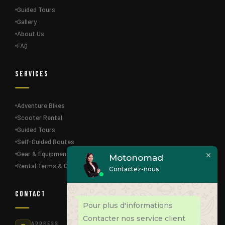
Guided Tours
Gallery
About Us
FAQ
Services
Adventure Bikes
Scooter Rental
Guided Tours
Self-Guided Routes
Gear & Equipment
Motonomad
Rental Terms & Conditions
Contactez-nous
Contact
Pour plus d'informations
Contacter nos service client
ADDRESS