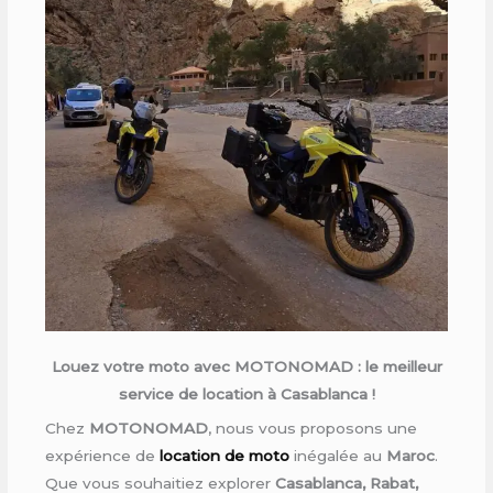
Louez votre moto avec MOTONOMAD : le meilleur
service de location à Casablanca !
Chez
MOTONOMAD
, nous vous proposons une
expérience de
location de moto
inégalée au
Maroc
.
Que vous souhaitiez explorer
Casablanca, Rabat,