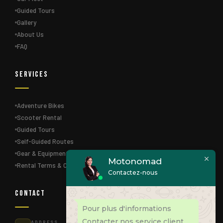
Guided Tours
Gallery
About Us
FAQ
Services
Adventure Bikes
Scooter Rental
Guided Tours
Self-Guided Routes
Gear & Equipment
Motonomad
Rental Terms & Conditions
Contactez-nous
Contact
Pour plus d'informations
Contacter nos service client
ADDRESS