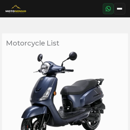
Aller
au
contenu
Motorcycle List