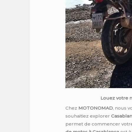
Louez votre 
Chez
MOTONOMAD
, nous 
souhaitiez explorer
Casablan
permet de commencer votre a
de motos à Casablanca
est à