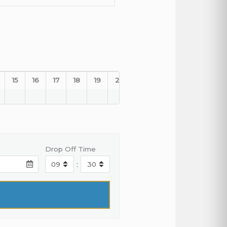
15
16
17
18
19
20
21
22
23
Drop Off Time
: