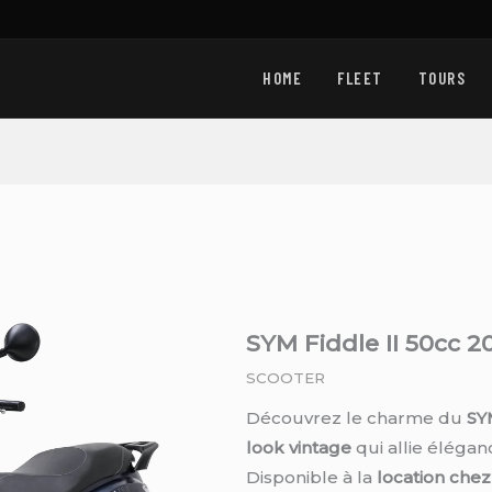
HOME
FLEET
TOURS
SYM Fiddle II 50cc 2
SCOOTER
Découvrez le charme du
SY
look vintage
qui allie élégan
Disponible à la
location c