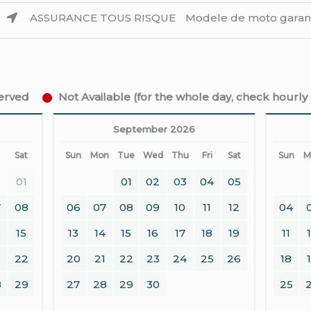
ASSURANCE TOUS RISQUE
Modele de moto garan
served
Not Available (for the whole day, check hourly a
September 2026
Sat
Sun
Mon
Tue
Wed
Thu
Fri
Sat
Sun
M
01
01
02
03
04
05
7
08
06
07
08
09
10
11
12
04
15
13
14
15
16
17
18
19
11
22
20
21
22
23
24
25
26
18
8
29
27
28
29
30
25