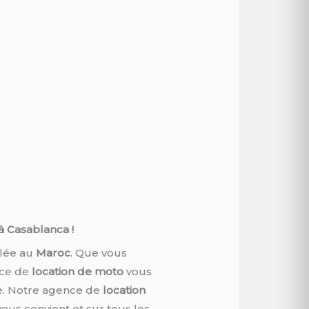
 Casablanca !
lée au
Maroc
. Que vous
ice de
location de moto
vous
e. Notre agence de
location
vous convient et sur tous les