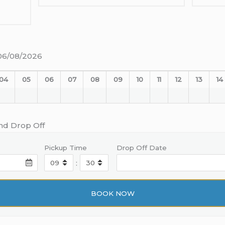
y 06/08/2026
04
05
06
07
08
09
10
11
12
13
14
and Drop Off
Pickup Time
Drop Off Date
: