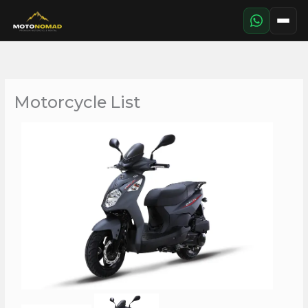
Aller
au
contenu
Motorcycle List