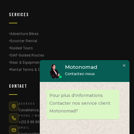
Services
Adventure Bikes
Scooter Rental
Guided Tours
Self-Guided Routes
Gear & Equipment
Motonomad
Rental Terms & Conditions
Contactez-nous
Contact
Pour plus d'informations
Contacter nos service client
ADDRESS
Casablanca, Morocco
Motonomad?
PHONE / WHATSAPP
+212 6 66 88 83 75
EMAIL
Contact@motonomad.ma