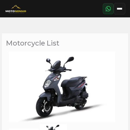
Aller
au
contenu
Motorcycle List