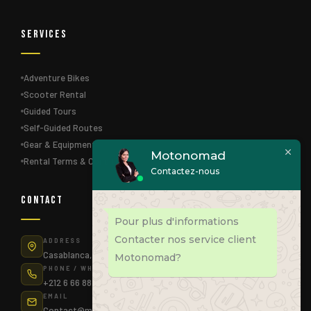
Services
Adventure Bikes
Scooter Rental
Guided Tours
Self-Guided Routes
Gear & Equipment
Motonomad
Rental Terms & Conditions
Contactez-nous
Contact
Pour plus d'informations
Contacter nos service client
ADDRESS
Casablanca, Morocco
Motonomad?
PHONE / WHATSAPP
+212 6 66 88 83 75
EMAIL
Contact@motonomad.ma