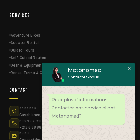
Services
Adventure Bikes
Scooter Rental
Guided Tours
Self-Guided Routes
Gear & Equipment
Motonomad
Rental Terms & Conditions
Contactez-nous
Contact
Pour plus d'informations
Contacter nos service client
ADDRESS
Casablanca, Morocco
Motonomad?
PHONE / WHATSAPP
+212 6 66 88 83 75
EMAIL
Contact@motonomad.ma