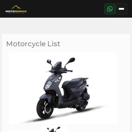
Aller
au
contenu
Motorcycle List