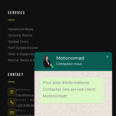
Services
Adventure Bikes
Scooter Rental
Guided Tours
Self-Guided Routes
Gear & Equipment
Motonomad
Rental Terms & Conditions
Contactez-nous
Contact
Pour plus d'informations
Contacter nos service client
ADDRESS
Casablanca, Morocco
Motonomad?
PHONE / WHATSAPP
+212 6 66 88 83 75
EMAIL
Contact@motonomad.ma