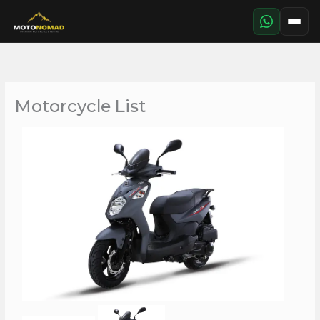
Aller
au
contenu
Motorcycle List