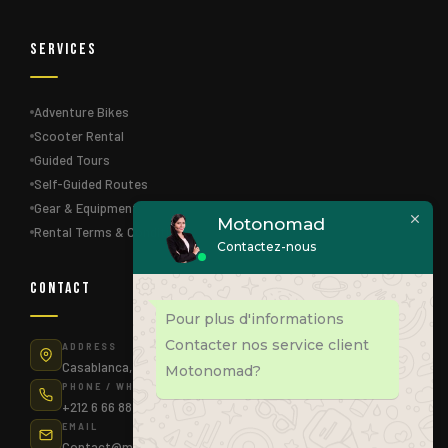
Services
Adventure Bikes
Scooter Rental
Guided Tours
Self-Guided Routes
Gear & Equipment
Motonomad
Rental Terms & Conditions
Contactez-nous
Contact
Pour plus d'informations
Contacter nos service client
ADDRESS
Casablanca, Morocco
Motonomad?
PHONE / WHATSAPP
+212 6 66 88 83 75
EMAIL
Contact@motonomad.ma