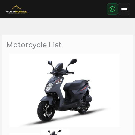
Aller
au
contenu
Motorcycle List